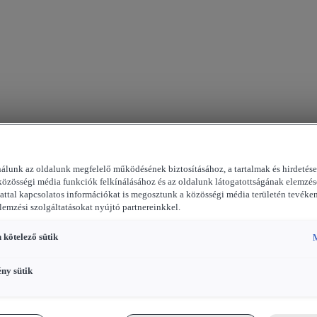
nálunk az oldalunk megfelelő működésének biztosításához, a tartalmak és hirdetés
közösségi média funkciók felkínálásához és az oldalunk látogatottságának elemzés
attal kapcsolatos információkat is megosztunk a közösségi média területén tevéke
elemzési szolgáltatásokat nyújtó partnereinkkel.
 kötelező sütik
M
ény sütik