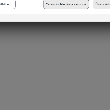
állítása
Választási lehetőségek mentése
Összes süt