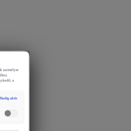
ek személyre
éhez.
nykedő, a
indig aktív