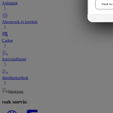
Ajánlatok
Sütik be
Abroncsok és kerekek
Carlog
Szervizidőpont
Járműtartozékok
Márkáink
csak szerviz: