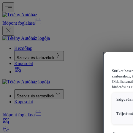
Időpont foglalása
Kezdőlap
Szerviz és tartozékok
Kapcsolat
Sütiket hasz
szabásához, 
Oldalhasznál
hirdetési és 
Szerviz és tartozékok
Szigorúan
Kapcsolat
Teljesítm
Időpont foglalása